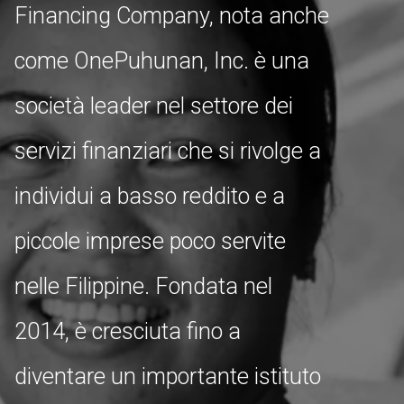
Financing Company, nota anche
come OnePuhunan, Inc. è una
società leader nel settore dei
servizi finanziari che si rivolge a
individui a basso reddito e a
piccole imprese poco servite
nelle Filippine. Fondata nel
2014, è cresciuta fino a
diventare un importante istituto